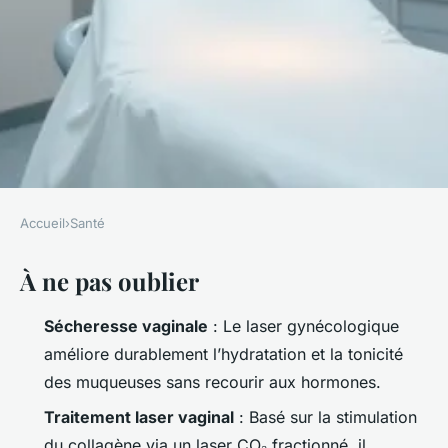
Accueil
›
Santé
SANTÉ
À ne pas oublier
Laser gynécologique : 5
questions que toutes les
Sécheresse vaginale
: Le laser gynécologique
femmes se posent
améliore durablement l’hydratation et la tonicité
des muqueuses sans recourir aux hormones.
Luigi
•
08/05/2026 14:13
•
9 min de lecture
Traitement laser vaginal
: Basé sur la stimulation
du collagène via un laser CO₂ fractionné, il