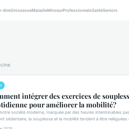
n-être
Grossesse
Maladie
Minceur
Professionnels
Santé
Seniors
ecine
U
ment intégrer des exercices de soupless
tidienne pour améliorer la mobilité?
notre société moderne, marquée par des heures interminables pas
t sédentaire, la souplesse et la mobilité tendent à être reléguées 
ier 2025