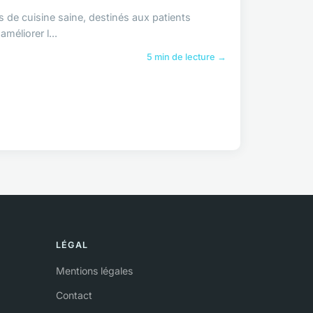
rs de cuisine saine, destinés aux patients
méliorer l...
5 min de lecture →
LÉGAL
Mentions légales
Contact