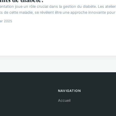
entation joue un rôle crucial dans la gestion du diabète. Les atelie
ts de cette maladie, se révèlent être une approche innovante pour a
ier 2025
NAVIGATION
Accueil