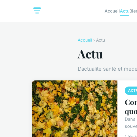
Accueil
Actu
Bie
Accueil
› Actu
Actu
L'actualité santé et méd
ACT
Com
quo
Dans 
souven
1 févr