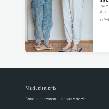
L'alim
attein
3 févr
Medecinverts
Chaque battement, un souffle de vie.