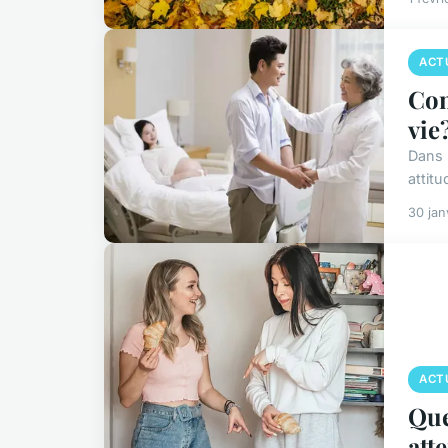
ACT
Com
vie
Dans 
attitu
30 jan
ACT
Que
att