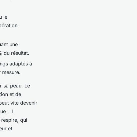
 le
pération
uant une
 du résultat.
ings adaptés à
r mesure.
ur sa peau. Le
tion et de
peut vite devenir
e : il
respire, qui
eur et