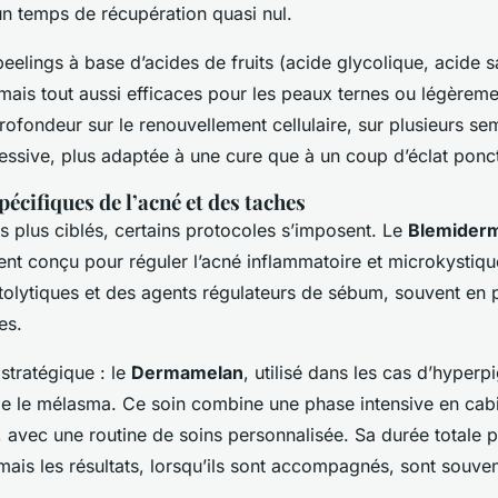
un temps de récupération quasi nul.
peelings à base d’acides de fruits (acide glycolique, acide s
mais tout aussi efficaces pour les peaux ternes ou légèremen
profondeur sur le renouvellement cellulaire, sur plusieurs se
essive, plus adaptée à une cure que à un coup d’éclat ponct
écifiques de l’acné et des taches
s plus ciblés, certains protocoles s’imposent. Le
Blemider
ent conçu pour réguler l’acné inflammatoire et microkystiqu
tolytiques et des agents régulateurs de sébum, souvent en p
es.
stratégique : le
Dermamelan
, utilisé dans les cas d’hyper
le mélasma. Ce soin combine une phase intensive en cabin
, avec une routine de soins personnalisée. Sa durée totale pe
mais les résultats, lorsqu’ils sont accompagnés, sont souvent