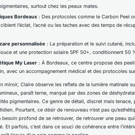
pigmentaires, surtout chez les peaux mates.
tiques Bordeaux
: Des protocoles comme le Carbon Peel ou
iblent l’éclat, l’acné ou les taches avec des temps de récu
ncare personnalisée
: La préparation et le suivi cutané, incl
douce et une protection solaire SPF 50+, conditionnent 50 %
étique My Laser
: À Bordeaux, ce centre propose des peel
in, avec un accompagnement médical et des protocoles su
n miroir, Claire observe les reflets de la lumière matinale s
 lumineux, paraît terne, marqué par des zones de déshydrata
rités pigmentaires. Ce genre de détail, discret mais tenace, 
idien. Pourtant, ce désir de renouveau n’est pas qu’esthétiqu
 besoin profond de se retrouver, de retrouver une peau qui 
. Et parfois, c’est dans ce souci de cohérence entre l’intéri
naît l’envie d’un soin comme le peeling.