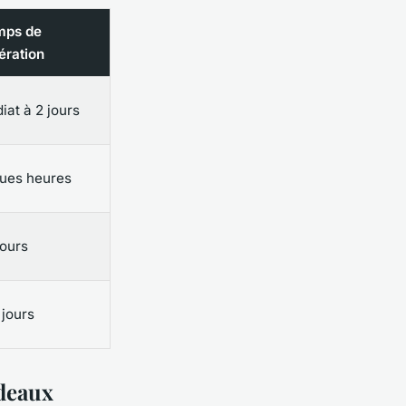
mps de
ération
at à 2 jours
ues heures
jours
 jours
rdeaux