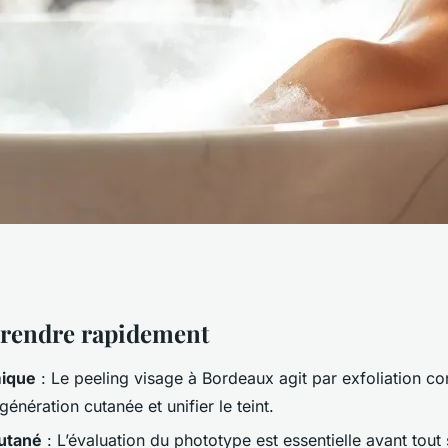
pour un peeling
rendre rapidement
mique
: Le peeling visage à Bordeaux agit par exfoliation co
ordeaux
égénération cutanée et unifier le teint.
utané
: L’évaluation du phototype est essentielle avant tout 