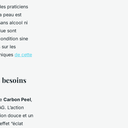
des praticiens
la peau est
ans alcool ni
ue sont
ondition sine
 sur les
hniques
de cette
s besoins
Le
Carbon Peel
,
G. L’action
ion douce et un
ffet “éclat