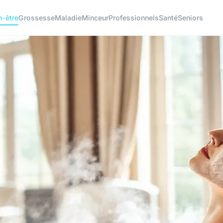
n-être
Grossesse
Maladie
Minceur
Professionnels
Santé
Seniors