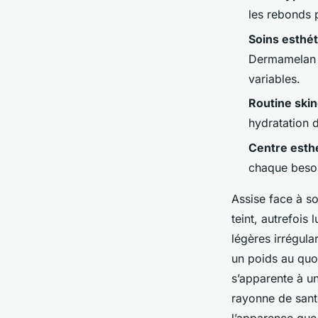
Florinda
•
12/05/2026 12:01
•
9 min de lecture
les rebonds 
Soins esthé
Dermamelan c
variables.
Routine ski
hydratation 
Centre esth
chaque beso
Assise face à so
teint, autrefois
légères irrégula
un poids au quot
s’apparente à un
rayonne de santé
l’apparence que 