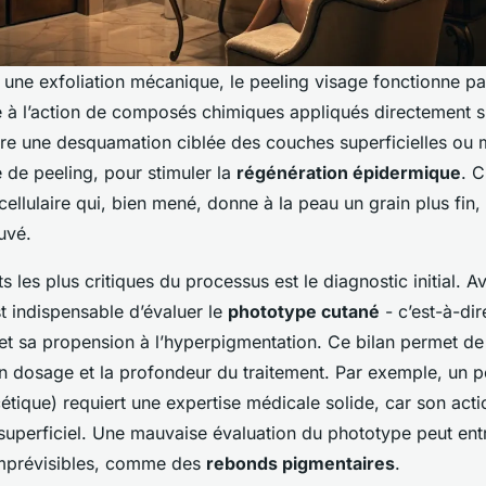
 une exfoliation mécanique, le peeling visage fonctionne p
 à l’action de composés chimiques appliqués directement s
duire une desquamation ciblée des couches superficielles ou
 de peeling, pour stimuler la
régénération épidermique
. C
ellulaire qui, bien mené, donne à la peau un grain plus fin, 
ouvé.
s les plus critiques du processus est le diagnostic initial. A
est indispensable d’évaluer le
phototype cutané
- c’est-à-dir
et sa propension à l’hyperpigmentation. Ce bilan permet de
on dosage et la profondeur du traitement. Par exemple, un 
cétique) requiert une expertise médicale solide, car son acti
superficiel. Une mauvaise évaluation du phototype peut ent
imprévisibles, comme des
rebonds pigmentaires
.