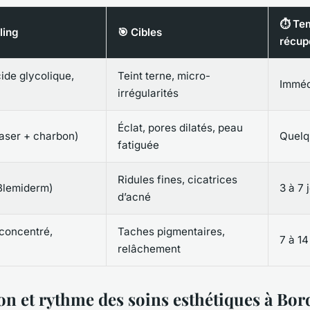
⏱ Te
ling
🎯 Cibles
récup
cide glycolique,
Teint terne, micro-
Immédi
irrégularités
Éclat, pores dilatés, peau
laser + charbon)
Quelq
fatiguée
Ridules fines, cicatrices
Blemiderm)
3 à 7 
d’acné
concentré,
Taches pigmentaires,
7 à 14
relâchement
on et rythme des soins esthétiques à Bo