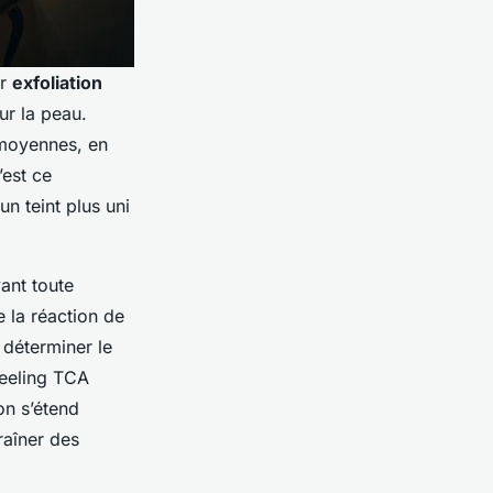
ar
exfoliation
ur la peau.
 moyennes, en
’est ce
un teint plus uni
vant toute
e la réaction de
 déterminer le
peeling TCA
on s’étend
raîner des