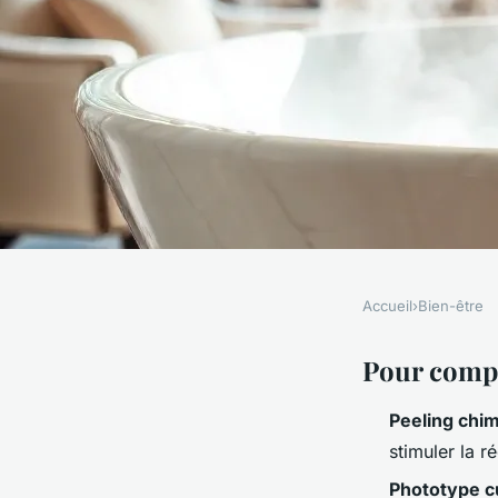
Accueil
›
Bien-être
BIEN-ÊTRE
Top établissements 
Pour comp
Peeling chi
visage éclatant à B
stimuler la r
Phototype c