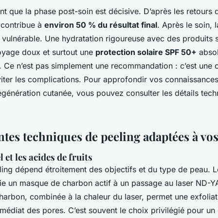
t que la phase post-soin est décisive. D’après les retours 
e contribue à
environ 50 % du résultat final
. Après le soin, 
 vulnérable. Une hydratation rigoureuse avec des produits s
oyage doux et surtout une
protection solaire SPF 50+
absol
. Ce n’est pas simplement une recommandation : c’est une c
iter les complications. Pour approfondir vos connaissances
égénération cutanée, vous pouvez consulter les détails tec
ntes techniques de peeling adaptées à vo
 et les acides de fruits
ling dépend étroitement des objectifs et du type de peau. 
lie un masque de charbon actif à un passage au laser ND-YA
arbon, combinée à la chaleur du laser, permet une exfoliat
édiat des pores. C’est souvent le choix privilégié pour un e