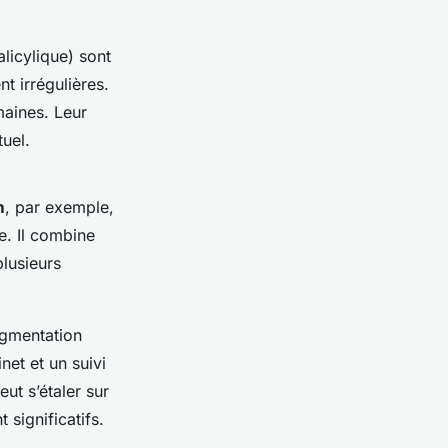
alicylique) sont
t irrégulières.
maines. Leur
uel.
m
, par exemple,
e. Il combine
lusieurs
pigmentation
et et un suivi
ut s’étaler sur
 significatifs.