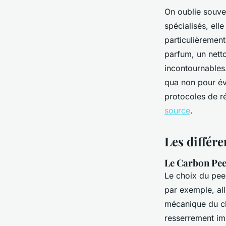
On oublie souven
spécialisés, ell
particulièrement
parfum, un nett
incontournables
qua non pour év
protocoles de r
source
.
Les différe
Le Carbon Peel
Le choix du pee
par exemple, al
mécanique du ch
resserrement imm