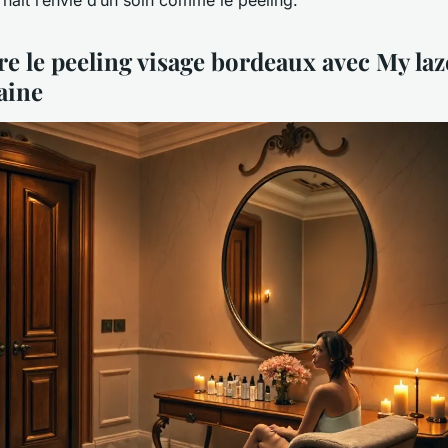
 le peeling visage bordeaux avec My laz
aine