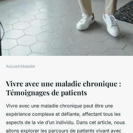
Accueil
›
Maladie
MALADIE
Vivre avec une maladie chronique :
Vivre avec une maladie
Témoignages de patients
chronique : témoignages de
patients
Vivre avec une maladie chronique peut être une
expérience complexe et défiante, affectant tous les
Lisa
•
17 février 2025
•
7 min de lecture
aspects de la vie d’un individu. Dans cet article, nous
allons explorer les parcours de patients vivant avec