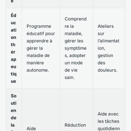
e
Éd
Comprend
uc
Programme
re la
Ateliers
ati
éducatif pour
maladie,
sur
on
apprendre à
gérer les
l’alimentat
th
gérer la
symptôme
ion,
ér
maladie de
s, adopter
gestion
ap
manière
un mode
des
eu
autonome.
de vie
douleurs.
tiq
sain.
ue
So
uti
en
Aide avec
de
les tâches
la
Réduction
Aide
quotidienn