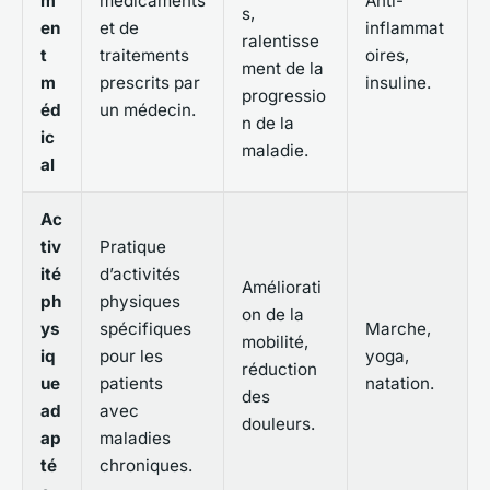
m
médicaments
Anti-
s,
en
et de
inflammat
ralentisse
t
traitements
oires,
ment de la
m
prescrits par
insuline.
progressio
éd
un médecin.
n de la
ic
maladie.
al
Ac
tiv
Pratique
ité
d’activités
Améliorati
ph
physiques
on de la
ys
spécifiques
Marche,
mobilité,
iq
pour les
yoga,
réduction
ue
patients
natation.
des
ad
avec
douleurs.
ap
maladies
té
chroniques.