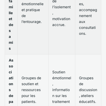
fa
de
émotionnelle
es,
mi
l’isolement
et pratique
accompag
lle
,
de
nement
et
motivation
l’entourage.
aux
de
accrue.
consultati
s
ons.
a
mi
s
As
so
ci
Soutien
ati
Groupes de
émotionnel
Groupes
on
soutien et
,
de
s
ressources
informatio
discussion
de
pour les
n sur les
, ateliers
pa
patients.
traitement
éducatifs.