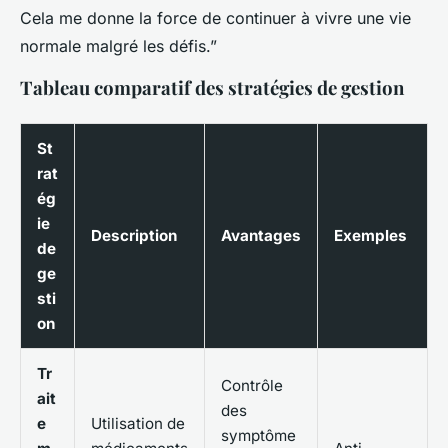
Cela me donne la force de continuer à vivre une vie
normale malgré les défis.”
Tableau comparatif des stratégies de gestion
St
rat
ég
ie
Description
Avantages
Exemples
de
ge
sti
on
Tr
Contrôle
ait
des
e
Utilisation de
symptôme